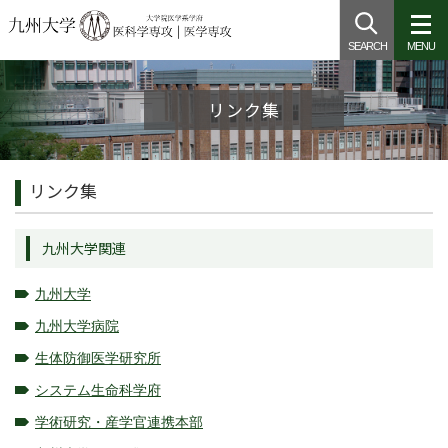
SEARCH
MENU
リンク集
リンク集
九州大学関連
九州大学
九州大学病院
生体防御医学研究所
システム生命科学府
学術研究・産学官連携本部