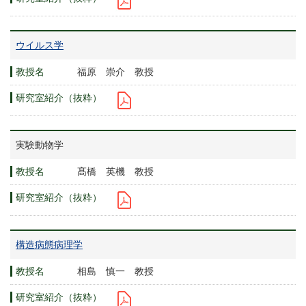
ウイルス学
福原 崇介 教授
実験動物学
髙橋 英機 教授
構造病態病理学
相島 慎一 教授