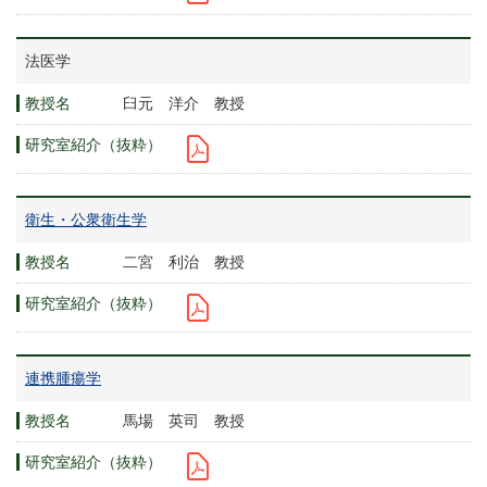
法医学
臼元 洋介 教授
衛生・公衆衛生学
二宮 利治 教授
連携腫瘍学
馬場 英司 教授