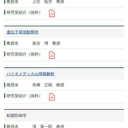
上住 聡芳 教授
遺伝子発現動態学
落合 博 教授
バイオメディカル情報解析
長﨑 正朗 教授
粘膜防御学
澤 新一郎 教授