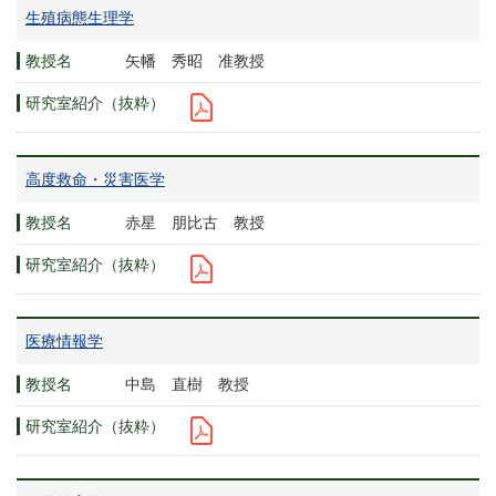
生殖病態生理学
矢幡 秀昭 准教授
高度救命・災害医学
赤星 朋比古 教授
医療情報学
中島 直樹 教授