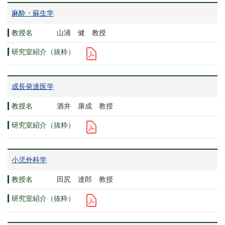
麻酔・蘇生学
山浦 健 教授
成長発達医学
酒井 康成 教授
小児外科学
田尻 達郎 教授